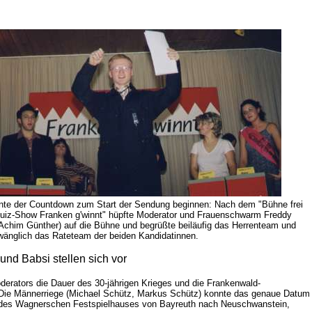
nte der Countdown zum Start der Sendung beginnen: Nach dem "Bühne frei
Quiz-Show Franken g'winnt" hüpfte Moderator und Frauenschwarm Freddy
Achim Günther) auf die Bühne und begrüßte beiläufig das Herrenteam und
änglich das Rateteam der beiden Kandidatinnen.
erators die Dauer des 30-jährigen Krieges und die Frankenwald-
. Die Männerriege (Michael Schütz, Markus Schütz) konnte das genaue Datum
Bau des Wagnerschen Festspielhauses von Bayreuth nach Neuschwanstein,