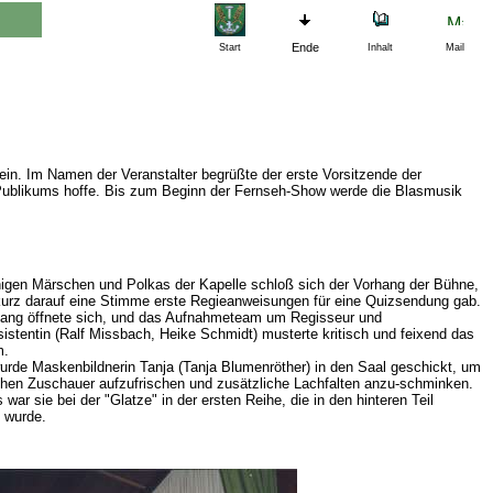
Ende
Start
Inhalt
Mail
in. Im Namen der Veranstalter begrüßte der erste Vorsitzende der
s Publikums hoffe. Bis zum Beginn der Fernseh-Show werde die Blasmusik
igen Märschen und Polkas der Kapelle schloß sich der Vorhang der Bühne,
kurz darauf eine Stimme erste Regieanweisungen für eine Quizsendung gab.
hang öffnete sich, und das Aufnahmeteam um Regisseur und
istentin (Ralf Missbach, Heike Schmidt) musterte kritisch und feixend das
m.
urde Maskenbildnerin Tanja (Tanja Blumenröther) in den Saal geschickt, um
en Zuschauer aufzufrischen und zusätzliche Lachfalten anzu-schminken.
 war sie bei der "Glatze" in der ersten Reihe, die in den hinteren Teil
 wurde.