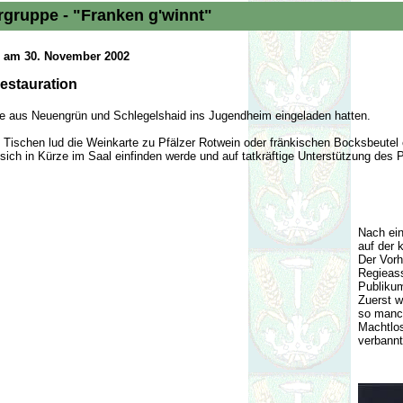
rgruppe - "Franken g'winnt"
n am 30. November 2002
estauration
ne aus Neuengrün und Schlegelshaid ins Jugendheim eingeladen hatten.
schen lud die Weinkarte zu Pfälzer Rotwein oder fränkischen Bocksbeutel e
sich in Kürze im Saal einfinden werde und auf tatkräftige Unterstützung de
Nach ein
auf der 
Der Vor
Regieass
Publiku
Zuerst w
so manch
Machtlos
verbannt